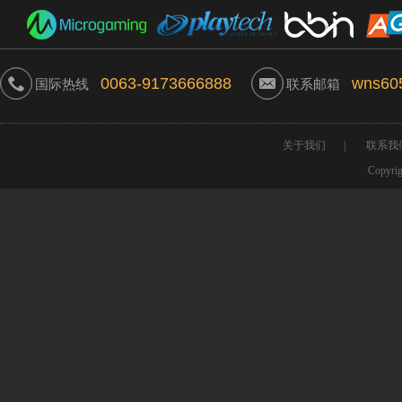
0063-9173666888
wns60
国际热线
联系邮箱
关于我们
|
联系我
Copyr